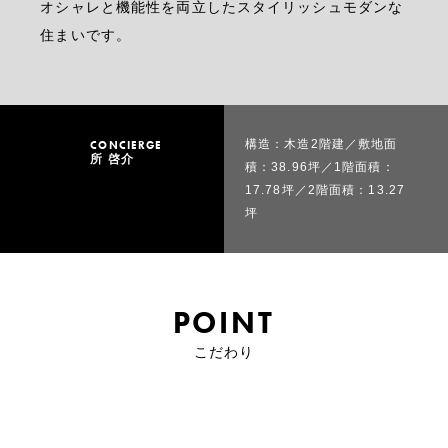
オシャレと機能性を両立したスタイリッシュモダンな
住まいです。
構造：木造2階建／敷地面
CONCIERGE
所 啓介
積：38.96坪／1階面積：
17.78坪／2階面積：13.27
坪
POINT
こだわり