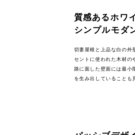
質感あるホワ
シンプルモダ
切妻屋根と上品な白の外
セントに使われた木材の
路に面した壁面には最小
を生み出していることも