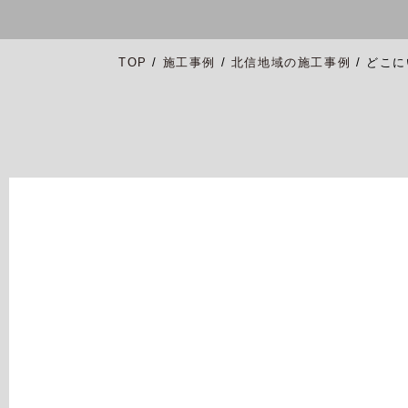
TOP
/
施工事例
/
北信地域の施工事例
/
どこに