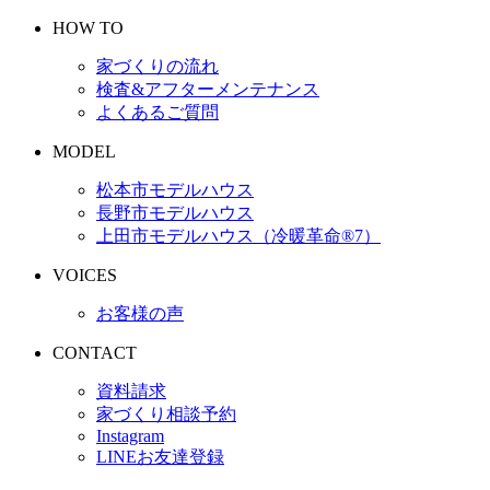
HOW TO
家づくりの流れ
検査&アフターメンテナンス
よくあるご質問
MODEL
松本市モデルハウス
長野市モデルハウス
上田市モデルハウス（冷暖革命®︎7）
VOICES
お客様の声
CONTACT
資料請求
家づくり相談予約
Instagram
LINEお友達登録