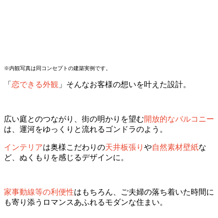
※内観写真は同コンセプトの建築実例です。
「
恋できる外観
」そんなお客様の想いを叶えた設計。
広い庭とのつながり、街の明かりを望む
開放的なバルコニー
は、運河をゆっくりと流れるゴンドラのよう。
インテリア
は奥様こだわりの
天井板張り
や
自然素材壁紙
な
ど、ぬくもりを感じるデザインに。
家事動線等の利便性
はもちろん、ご夫婦の落ち着いた時間に
も寄り添うロマンスあふれるモダンな住まい。