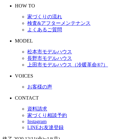
HOW TO
家づくりの流れ
検査&アフターメンテナンス
よくあるご質問
MODEL
松本市モデルハウス
長野市モデルハウス
上田市モデルハウス（冷暖革命®︎7）
VOICES
お客様の声
CONTACT
資料請求
家づくり相談予約
Instagram
LINEお友達登録
終了
2020.
12/11
(金)
~
14
(月)