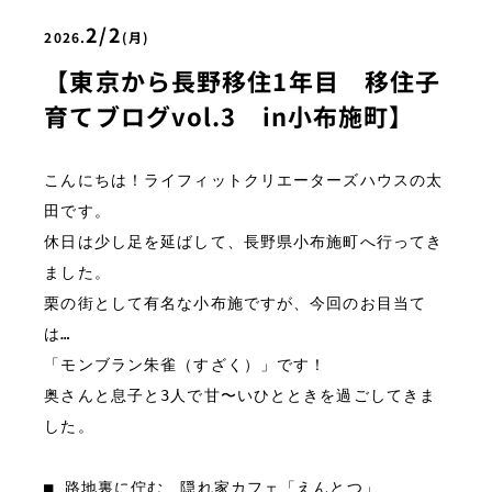
2/2
2026.
(月)
【東京から長野移住1年目 移住子
育てブログvol.3 in小布施町】
こんにちは！ライフィットクリエーターズハウスの太
田です。
休日は少し足を延ばして、長野県小布施町へ行ってき
ました。

栗の街として有名な小布施ですが、今回のお目当て
は…
「モンブラン朱雀（すざく）」です！
奥さんと息子と3人で甘〜いひとときを過ごしてきま
した。
■ 路地裏に佇む、隠れ家カフェ「えんとつ」
