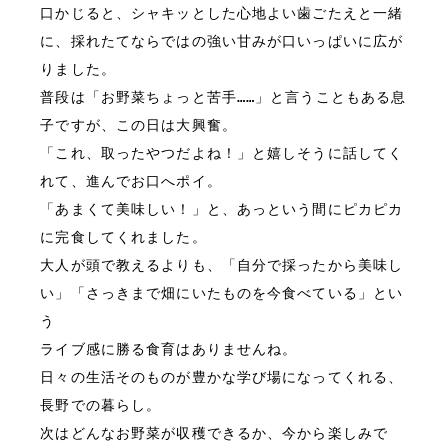
口かじると、シャキッとした心地よい歯ごたえと一緒
に、採れたてならではの強い甘みが口いっぱいに広が
りました。

普段は「お野菜ちょっと苦手……」と言うこともある息
子ですが、この日は大興奮。

「これ、取ったやつだよね！」と嬉しそうに話してく
れて、進んでお口へポイ。
「あまくて美味しい！」と、あっという間にピカピカ
に完食してくれました。

大人が頭で教えるよりも、「自分で採ったから美味し
い」「さっきまで畑にいたものを今食べている」とい
う
ライブ感に勝る食育はありませんね。

日々の生活そのものが豊かな学び場になってくれる、
長野での暮らし。

次はどんなお野菜が収穫できるか、今から楽しみで